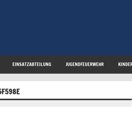
Freiwillige 
Steinau e.V.
EINSATZABTEILUNG
JUGENDFEUERWEHR
KINDE
5F598E