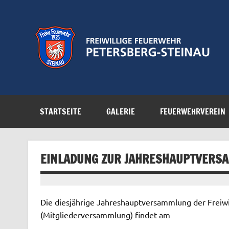
Zum
Inhalt
springen
Feuerwehr der Gemeinde Petersberg
STARTSEITE
GALERIE
FEUERWEHRVEREIN
EINLADUNG ZUR JAHRESHAUPTVERS
Die diesjährige Jahreshauptversammlung der Freiwi
(Mitgliederversammlung) findet am