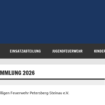
Freiwillige 
Steinau e.V.
EINSATZABTEILUNG
JUGENDFEUERWEHR
KINDE
AMMLUNG 2026
lligen Feuerwehr Petersberg-Steinau e.V.