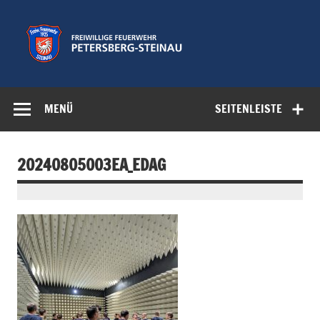
Zum
Inhalt
springen
Freiwillige
Feuerwehr der Gemeinde Petersberg
Feuerwehr
MENÜ
SEITENLEISTE
Petersberg-
Steinau e.V.
20240805003EA_EDAG