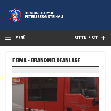
Zum
Inhalt
springen
Freiwillige
Feuerwehr der Gemeinde Petersberg
Feuerwehr
MENÜ
SEITENLEISTE
Petersberg-
Steinau e.V.
F BMA – BRANDMELDEANLAGE