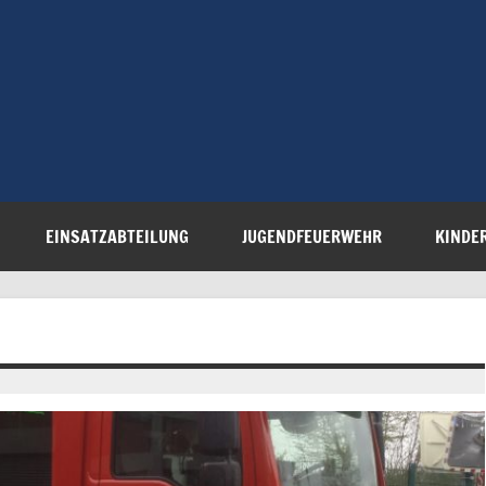
Freiwillige 
Steinau e.V.
EINSATZABTEILUNG
JUGENDFEUERWEHR
KINDE