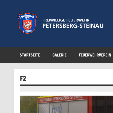
Zum
Inhalt
springen
Feuerwehr der Gemeinde Petersberg
STARTSEITE
GALERIE
FEUERWEHRVEREIN
F2