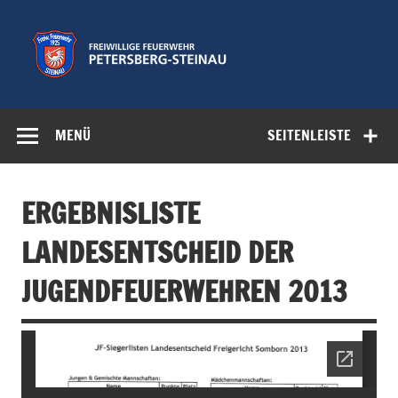
Zum
Inhalt
springen
Freiwillige
Feuerwehr der Gemeinde Petersberg
Feuerwehr
MENÜ
SEITENLEISTE
Petersberg-
Steinau e.V.
ERGEBNISLISTE
LANDESENTSCHEID DER
JUGENDFEUERWEHREN 2013