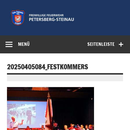
Zum
Inhalt
springen
Freiwillige
Feuerwehr der Gemeinde Petersberg
Feuerwehr
MENÜ
SEITENLEISTE
Petersberg-
Steinau e.V.
20250405084_FESTKOMMERS