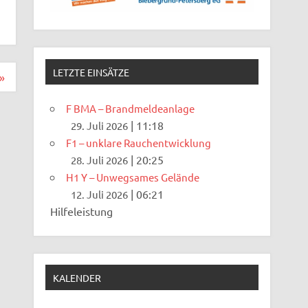
LETZTE EINSÄTZE
»
F BMA – Brandmeldeanlage
|
11:18
29. Juli 2026
F1 – unklare Rauchentwicklung
|
20:25
28. Juli 2026
H1 Y – Unwegsames Gelände
|
06:21
12. Juli 2026
Hilfeleistung
KALENDER