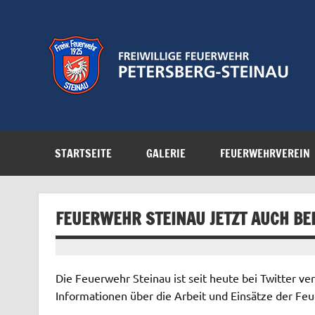
Zum
Inhalt
springen
Feuerwehr der Gemeinde Petersberg
STARTSEITE
GALERIE
FEUERWEHRVEREIN
FEUERWEHR STEINAU JETZT AUCH BEI
Die Feuerwehr Steinau ist seit heute bei Twitter ve
Informationen über die Arbeit und Einsätze der Feu