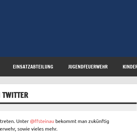
Freiwillige 
Steinau e.V.
EINSATZABTEILUNG
JUGENDFEUERWEHR
KINDE
 TWITTER
rtreten. Unter
@ffsteinau
bekommt man zukünftig
erwehr, sowie vieles mehr.