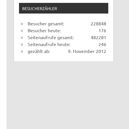
BESUCHERZÄHLER
Besucher gesamt:
228848
Besucher heute:
176
Seitenaufrufe gesamt:
482281
Seitenaufrufe heute:
246
gezählt ab:
9. November 2012