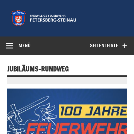
Zum
Inhalt
springen
Freiwillige
Feuerwehr der Gemeinde Petersberg
Feuerwehr
MENÜ
SEITENLEISTE
Petersberg-
Steinau e.V.
JUBILÄUMS-RUNDWEG