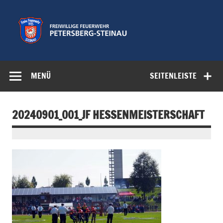
Zum
Inhalt
springen
Freiwillige
Feuerwehr der Gemeinde Petersberg
Feuerwehr
MENÜ
SEITENLEISTE
Petersberg-
Steinau e.V.
20240901_001_JF HESSENMEISTERSCHAFT