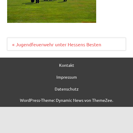
Beitragsnavigation
« Jugendfeuerwehr unter Hessens Besten
Kontakt
Impressum
Datenschutz
WordPress-Theme: Dynamic News von ThemeZee.