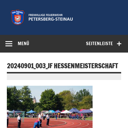
Zum
Inhalt
springen
Freiwillige
Feuerwehr der Gemeinde Petersberg
Feuerwehr
MENÜ
SEITENLEISTE
Petersberg-
Steinau e.V.
20240901_003_JF HESSENMEISTERSCHAFT