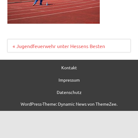
Beitragsnavigation
« Jugendfeuerwehr unter Hessens Besten
Kontakt
Impressum
Datenschutz
WordPress-Theme: Dynamic News von ThemeZee.