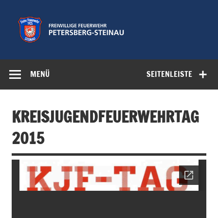
Zum
Inhalt
springen
Freiwillige
Feuerwehr der Gemeinde Petersberg
Feuerwehr
MENÜ
SEITENLEISTE
Petersberg-
Steinau e.V.
KREISJUGENDFEUERWEHRTAG
2015