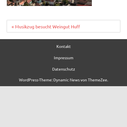
Beitragsnavigation
« Musikzug besucht Weingut Huff
Kontakt
Impressum
Datenschutz
WordPress-Theme: Dynamic News von ThemeZee.