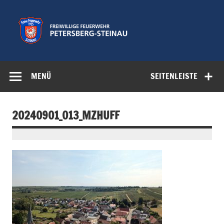
Zum
Inhalt
springen
Freiwillige
Feuerwehr der Gemeinde Petersberg
Feuerwehr
MENÜ
SEITENLEISTE
Petersberg-
Steinau e.V.
20240901_013_MZHUFF