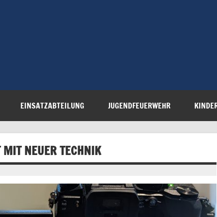
Freiwillige 
Steinau e.V.
EINSATZABTEILUNG
JUGENDFEUERWEHR
KINDE
T MIT NEUER TECHNIK