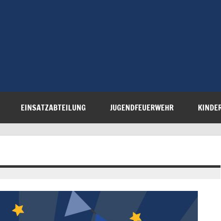
Freiwillige 
Steinau e.V.
EINSATZABTEILUNG
JUGENDFEUERWEHR
KINDE