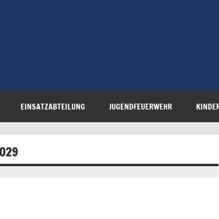
Freiwillige 
Steinau e.V.
EINSATZABTEILUNG
JUGENDFEUERWEHR
KINDE
 029