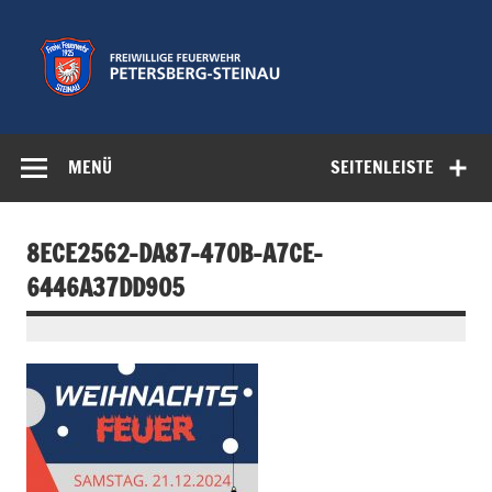
Zum
Inhalt
springen
Freiwillige
Feuerwehr der Gemeinde Petersberg
Feuerwehr
MENÜ
SEITENLEISTE
Petersberg-
Steinau e.V.
8ECE2562-DA87-470B-A7CE-
6446A37DD905