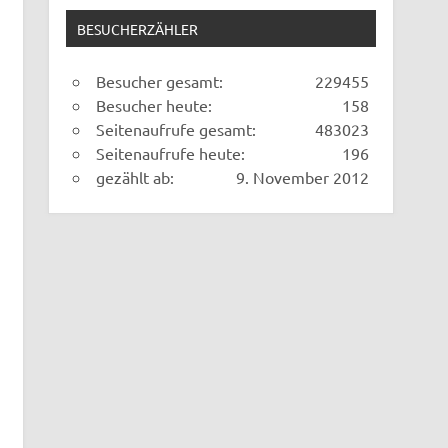
BESUCHERZÄHLER
Besucher gesamt:
229455
Besucher heute:
158
Seitenaufrufe gesamt:
483023
Seitenaufrufe heute:
196
gezählt ab:
9. November 2012