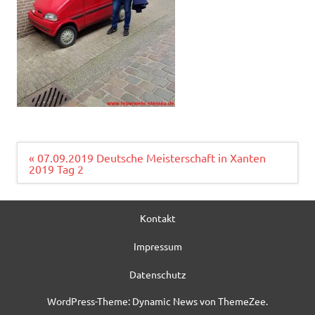
Beitragsnavigation
« 07.09.2019 Deutsche Meisterschaft in Xanten
2019 Tag 2
Kontakt
Impressum
Datenschutz
WordPress-Theme: Dynamic News von ThemeZee.