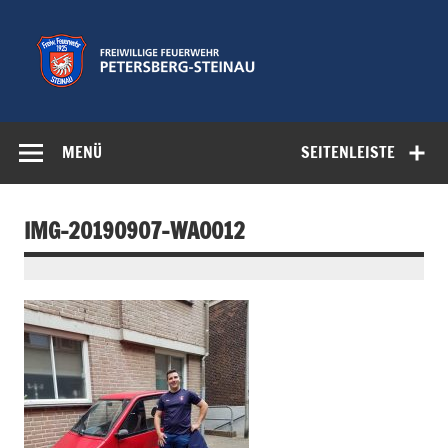
Zum
Inhalt
springen
Freiwillige
Feuerwehr der Gemeinde Petersberg
Feuerwehr
MENÜ
SEITENLEISTE
Petersberg-
Steinau e.V.
IMG-20190907-WA0012