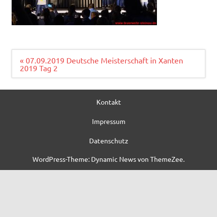
Beitragsnavigation
« 07.09.2019 Deutsche Meisterschaft in Xanten
2019 Tag 2
Kontakt
Impressum
Datenschutz
WordPress-Theme: Dynamic News von ThemeZee.