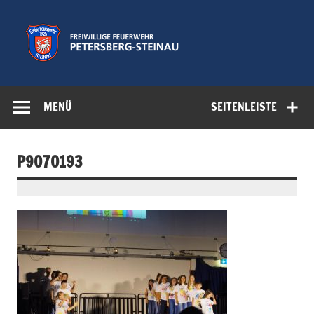
Zum
Inhalt
springen
Freiwillige
Feuerwehr der Gemeinde Petersberg
Feuerwehr
MENÜ
SEITENLEISTE
Petersberg-
Steinau e.V.
P9070193