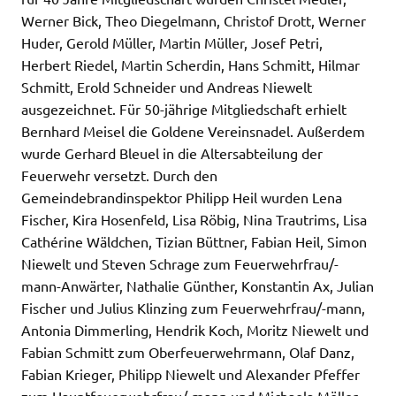
Werner Bick, Theo Diegelmann, Christof Drott, Werner
Huder, Gerold Müller, Martin Müller, Josef Petri,
Herbert Riedel, Martin Scherdin, Hans Schmitt, Hilmar
Schmitt, Erold Schneider und Andreas Niewelt
ausgezeichnet. Für 50-jährige Mitgliedschaft erhielt
Bernhard Meisel die Goldene Vereinsnadel. Außerdem
wurde Gerhard Bleuel in die Altersabteilung der
Feuerwehr versetzt. Durch den
Gemeindebrandinspektor Philipp Heil wurden Lena
Fischer, Kira Hosenfeld, Lisa Röbig, Nina Trautrims, Lisa
Cathérine Wäldchen, Tizian Büttner, Fabian Heil, Simon
Niewelt und Steven Schrage zum Feuerwehrfrau/-
mann-Anwärter, Nathalie Günther, Konstantin Ax, Julian
Fischer und Julius Klinzing zum Feuerwehrfrau/-mann,
Antonia Dimmerling, Hendrik Koch, Moritz Niewelt und
Fabian Schmitt zum Oberfeuerwehrmann, Olaf Danz,
Fabian Krieger, Philipp Niewelt und Alexander Pfeffer
zum Hauptfeuerwehrfrau/-mann und Michaela Möller,