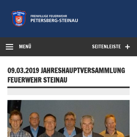
Zum
Inhalt
springen
Freiwillige
Feuerwehr der Gemeinde Petersberg
Feuerwehr
MENÜ
SEITENLEISTE
Petersberg-
Steinau e.V.
09.03.2019 JAHRESHAUPTVERSAMMLUNG
FEUERWEHR STEINAU