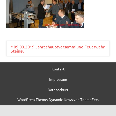
Beitragsnavigation
« 09.03.2019 Jahreshauptversammlung Feuerwehr
Steinau
Kontakt
Impressum
Datenschutz
WordPress-Theme: Dynamic News von ThemeZee.