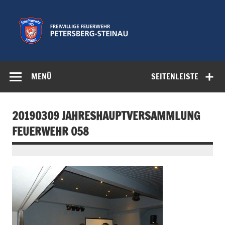
Zum
Inhalt
springen
Freiwillige
Feuerwehr der Gemeinde Petersberg
Feuerwehr
MENÜ
SEITENLEISTE
Petersberg-
Steinau e.V.
20190309 JAHRESHAUPTVERSAMMLUNG
FEUERWEHR 058