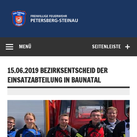
Zum
Inhalt
springen
Freiwillige
Feuerwehr der Gemeinde Petersberg
Feuerwehr
MENÜ
SEITENLEISTE
Petersberg-
Steinau e.V.
15.06.2019 BEZIRKSENTSCHEID DER
EINSATZABTEILUNG IN BAUNATAL