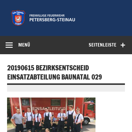
Zum
Inhalt
springen
Freiwillige
Feuerwehr der Gemeinde Petersberg
Feuerwehr
MENÜ
SEITENLEISTE
Petersberg-
Steinau e.V.
20190615 BEZIRKSENTSCHEID
EINSATZABTEILUNG BAUNATAL 029