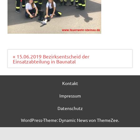
Beitragsnavigation
« 15.06.2019 Bezirksentscheid der
Einsatzabteilung in Baunatal
Kontakt
Impressum
Datenschutz
WordPress-Theme: Dynamic News von ThemeZee.