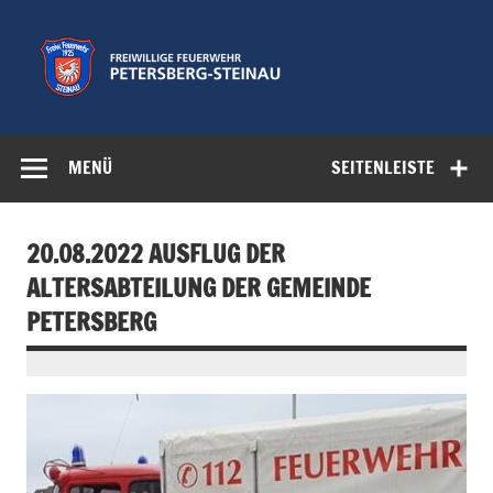
Zum
Inhalt
springen
Freiwillige
Feuerwehr der Gemeinde Petersberg
Feuerwehr
MENÜ
SEITENLEISTE
Petersberg-
Steinau e.V.
20.08.2022 AUSFLUG DER
ALTERSABTEILUNG DER GEMEINDE
PETERSBERG