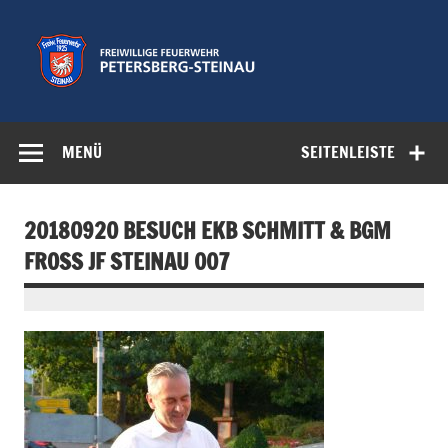
Zum
Inhalt
springen
Freiwillige
Feuerwehr der Gemeinde Petersberg
Feuerwehr
MENÜ
SEITENLEISTE
Petersberg-
Steinau e.V.
20180920 BESUCH EKB SCHMITT & BGM
FROSS JF STEINAU 007