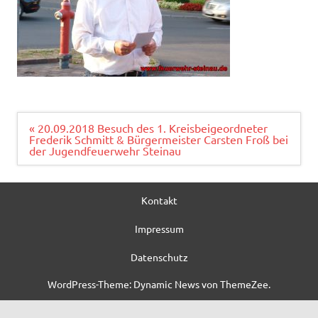
Beitragsnavigation
« 20.09.2018 Besuch des 1. Kreisbeigeordneter
Frederik Schmitt & Bürgermeister Carsten Froß bei
der Jugendfeuerwehr Steinau
Kontakt
Impressum
Datenschutz
WordPress-Theme: Dynamic News von ThemeZee.