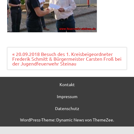
Beitragsnavigation
« 20.09.2018 Besuch des 1. Kreisbeigeordneter
Frederik Schmitt & Bürgermeister Carsten Froß bei
der Jugendfeuerwehr Steinau
Kontakt
Impressum
Datenschutz
WordPress-Theme: Dynamic News von ThemeZee.