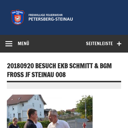
Zum
Inhalt
springen
Freiwillige
Feuerwehr der Gemeinde Petersberg
Feuerwehr
MENÜ
SEITENLEISTE
Petersberg-
Steinau e.V.
20180920 BESUCH EKB SCHMITT & BGM
FROSS JF STEINAU 008