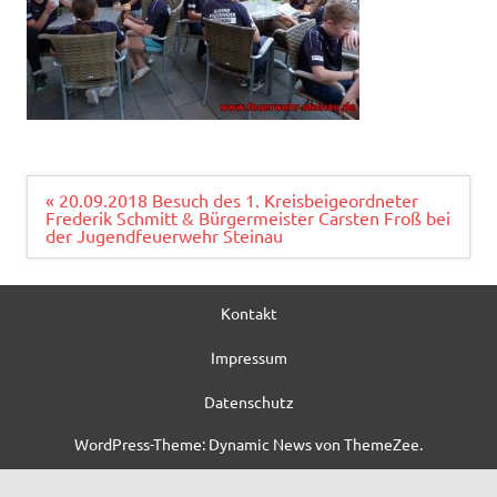
Beitragsnavigation
« 20.09.2018 Besuch des 1. Kreisbeigeordneter
Frederik Schmitt & Bürgermeister Carsten Froß bei
der Jugendfeuerwehr Steinau
Kontakt
Impressum
Datenschutz
WordPress-Theme: Dynamic News von ThemeZee.