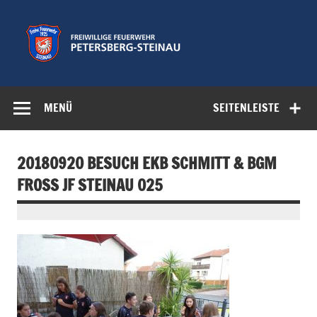
Zum
Inhalt
springen
Freiwillige
Feuerwehr der Gemeinde Petersberg
Feuerwehr
MENÜ
SEITENLEISTE
Petersberg-
Steinau e.V.
20180920 BESUCH EKB SCHMITT & BGM
FROSS JF STEINAU 025