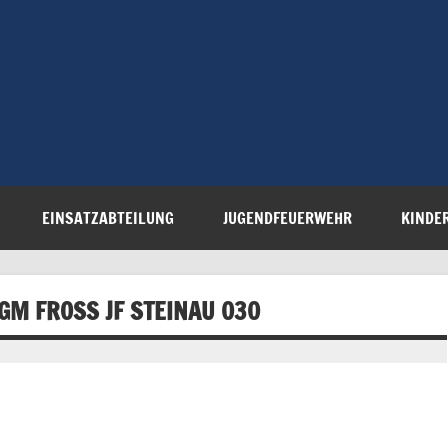
Freiwillige 
Steinau e.V.
EINSATZABTEILUNG
JUGENDFEUERWEHR
KINDE
M FROSS JF STEINAU 030