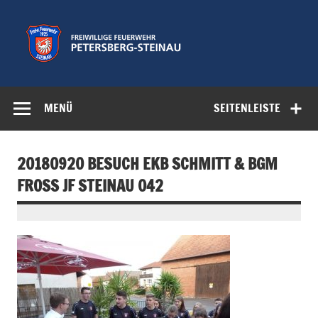
Zum
Inhalt
springen
Freiwillige
Feuerwehr der Gemeinde Petersberg
Feuerwehr
MENÜ
SEITENLEISTE
Petersberg-
Steinau e.V.
20180920 BESUCH EKB SCHMITT & BGM
FROSS JF STEINAU 042