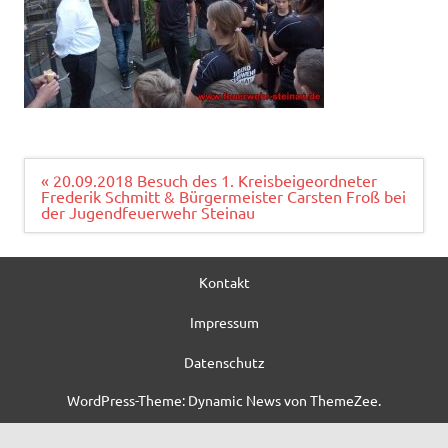
Beitragsnavigation
« 20.09.2018 Besuch des 1. Kreisbeigeordneter
Frederik Schmitt & Bürgermeister Carsten Froß bei
der Jugendfeuerwehr Steinau
Kontakt
Impressum
Datenschutz
WordPress-Theme: Dynamic News von ThemeZee.