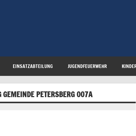
Freiwillige 
Steinau e.V.
EINSATZABTEILUNG
JUGENDFEUERWEHR
KINDE
 GEMEINDE PETERSBERG 007A