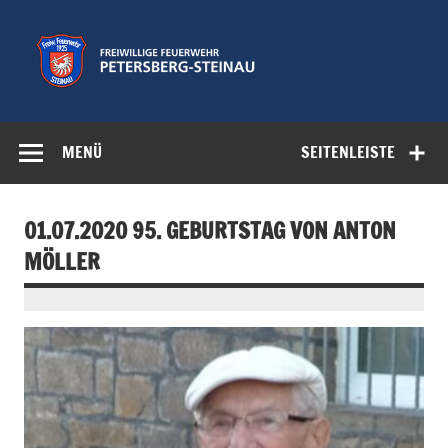
Zum
Inhalt
springen
Freiwillige
Feuerwehr der Gemeinde Petersberg
Feuerwehr
MENÜ
SEITENLEISTE
Petersberg-
Steinau e.V.
01.07.2020 95. GEBURTSTAG VON ANTON
MÖLLER