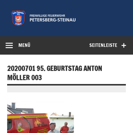
Zum
Inhalt
springen
Freiwillige
Feuerwehr der Gemeinde Petersberg
Feuerwehr
MENÜ
SEITENLEISTE
Petersberg-
Steinau e.V.
20200701 95. GEBURTSTAG ANTON
MÖLLER 003