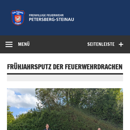
Zum
Inhalt
springen
Freiwillige
Feuerwehr der Gemeinde Petersberg
Feuerwehr
MENÜ
SEITENLEISTE
Petersberg-
Steinau e.V.
FRÜHJAHRSPUTZ DER FEUERWEHRDRACHEN