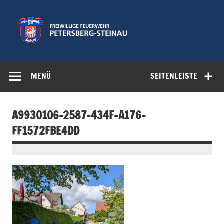
Zum
Inhalt
springen
Freiwillige
Feuerwehr der Gemeinde Petersberg
Feuerwehr
MENÜ
SEITENLEISTE
Petersberg-
Steinau e.V.
A9930106-2587-434F-A176-
FF1572FBE4DD