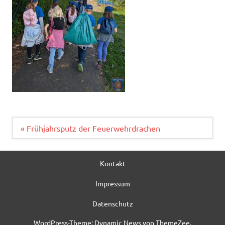
Beitragsnavigation
« Frühjahrsputz der Feuerwehrdrachen
Kontakt
Impressum
Datenschutz
WordPress-Theme: Dynamic News von ThemeZee.