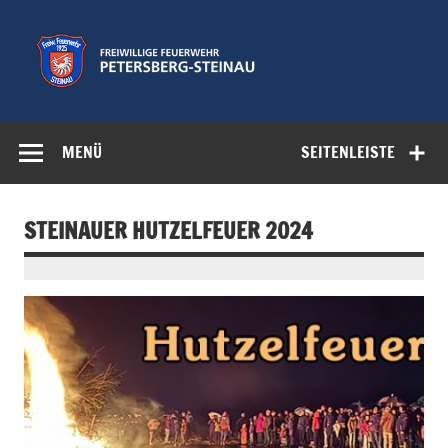
Zum
Inhalt
springen
Freiwillige
Feuerwehr der Gemeinde Petersberg
Feuerwehr
MENÜ
SEITENLEISTE
Petersberg-
Steinau e.V.
STEINAUER HUTZELFEUER 2024