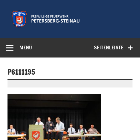
Zum
Inhalt
springen
Freiwillige
Feuerwehr der Gemeinde Petersberg
Feuerwehr
MENÜ
SEITENLEISTE
Petersberg-
Steinau e.V.
P6111195