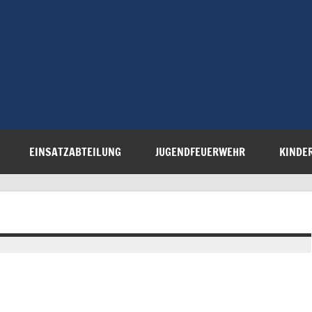
Freiwillige 
Steinau e.V.
EINSATZABTEILUNG
JUGENDFEUERWEHR
KINDE