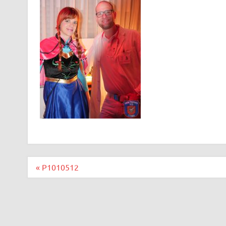
Beitragsnavigation
« P1010512