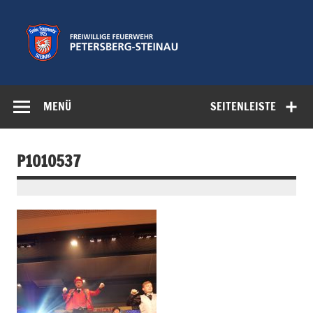
Zum
Inhalt
springen
Freiwillige
Feuerwehr der Gemeinde Petersberg
Feuerwehr
MENÜ
SEITENLEISTE
Petersberg-
Steinau e.V.
P1010537