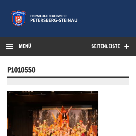
Zum
Inhalt
springen
Freiwillige
Feuerwehr der Gemeinde Petersberg
Feuerwehr
MENÜ
SEITENLEISTE
Petersberg-
Steinau e.V.
P1010550