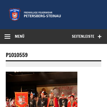
Zum
Inhalt
springen
Freiwillige
Feuerwehr der Gemeinde Petersberg
Feuerwehr
MENÜ
SEITENLEISTE
Petersberg-
Steinau e.V.
P1010559