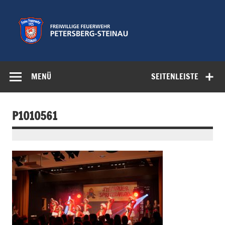
Zum
Inhalt
springen
Freiwillige
Feuerwehr der Gemeinde Petersberg
Feuerwehr
MENÜ
SEITENLEISTE
Petersberg-
Steinau e.V.
P1010561