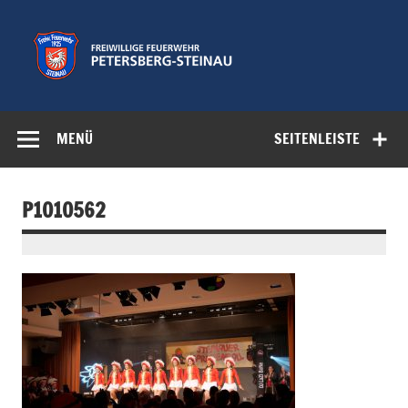
Zum
Inhalt
springen
Freiwillige
Feuerwehr der Gemeinde Petersberg
Feuerwehr
MENÜ
SEITENLEISTE
Petersberg-
Steinau e.V.
P1010562