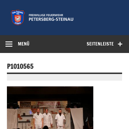
Zum
Inhalt
springen
Freiwillige
Feuerwehr der Gemeinde Petersberg
Feuerwehr
MENÜ
SEITENLEISTE
Petersberg-
Steinau e.V.
P1010565