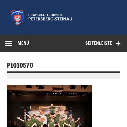
Zum
Inhalt
springen
Freiwillige
Feuerwehr der Gemeinde Petersberg
Feuerwehr
MENÜ
SEITENLEISTE
Petersberg-
Steinau e.V.
P1010570