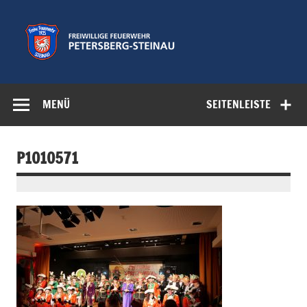
Zum
Inhalt
springen
Freiwillige
Feuerwehr der Gemeinde Petersberg
Feuerwehr
MENÜ
SEITENLEISTE
Petersberg-
Steinau e.V.
P1010571