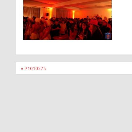
Beitragsnavigation
« P1010575