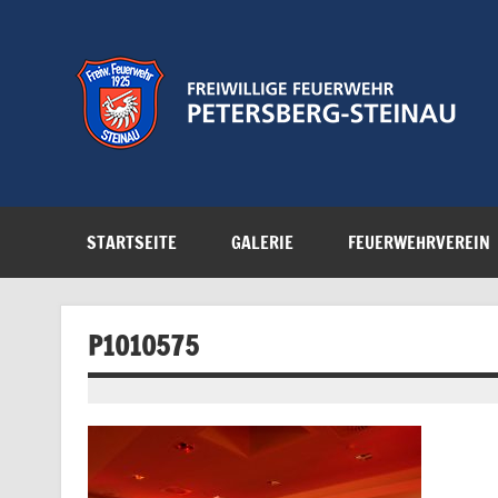
Zum
Inhalt
springen
Feuerwehr der Gemeinde Petersberg
STARTSEITE
GALERIE
FEUERWEHRVEREIN
P1010575