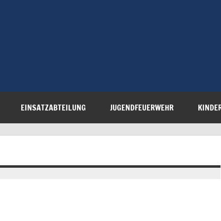
Freiwillige 
Steinau e.V.
EINSATZABTEILUNG
JUGENDFEUERWEHR
KINDE