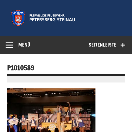
Zum
Inhalt
springen
Freiwillige
Feuerwehr der Gemeinde Petersberg
Feuerwehr
MENÜ
SEITENLEISTE
Petersberg-
Steinau e.V.
P1010589