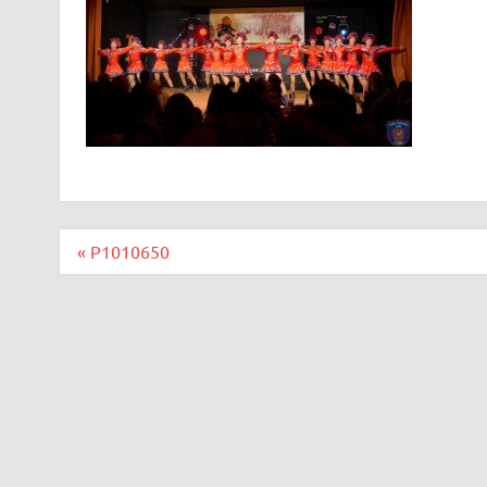
Beitragsnavigation
« P1010650