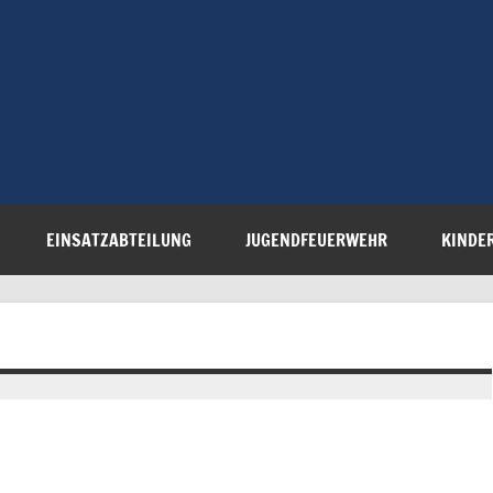
Freiwillige 
Steinau e.V.
EINSATZABTEILUNG
JUGENDFEUERWEHR
KINDE